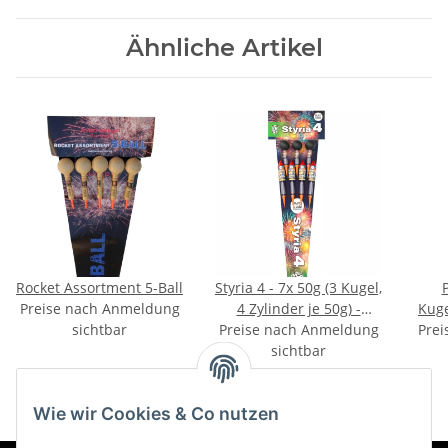
Ähnliche Artikel
Rocket Assortment 5-Ball
Styria 4 - 7x 50g (3 Kugel,
Preise nach Anmeldung
4 Zylinder je 50g) -
Kuge
sichtbar
Preise nach Anmeldung
FERTIG
Prei
sichtbar
Wie wir Cookies & Co nutzen