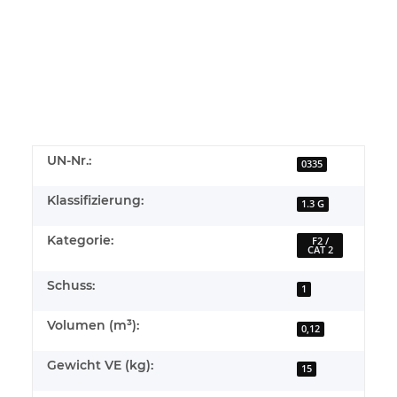
UN-Nr.:
0335
Klassifizierung:
1.3 G
Kategorie:
F2 /
CAT 2
Schuss:
1
Volumen (m³):
0,12
Gewicht VE (kg):
15