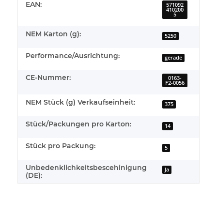
EAN:
571092
410200
5
NEM Karton (g):
5250
Performance/Ausrichtung:
gerade
CE-Nummer:
0163-
F2-0056
NEM Stück (g) Verkaufseinheit:
375
Stück/Packungen pro Karton:
14
Stück pro Packung:
5
Unbedenklichkeitsbescehinigung
Ja
(DE):