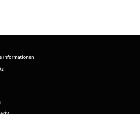
e Informationen
tz
m
recht