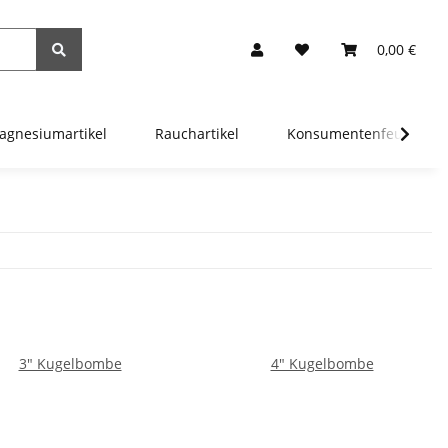
0,00 €
agnesiumartikel
Rauchartikel
Konsumentenfeuerwer
3" Kugelbombe
4" Kugelbombe