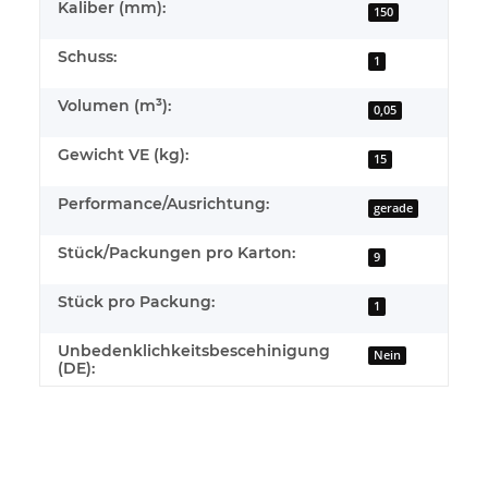
Kaliber (mm):
150
Schuss:
1
Volumen (m³):
0,05
Gewicht VE (kg):
15
Performance/Ausrichtung:
gerade
Stück/Packungen pro Karton:
9
Stück pro Packung:
1
Unbedenklichkeitsbescehinigung
Nein
(DE):