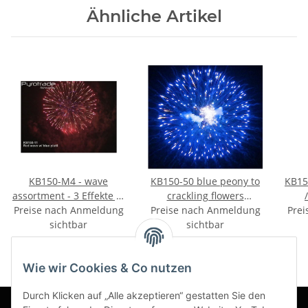
Ähnliche Artikel
KB150-M4 - wave
KB150-50 blue peony to
KB15
assortment - 3 Effekte je
crackling flowers
Preise nach Anmeldung
3 Stück
Preise nach Anmeldung
w/crackling pistil -
Prei
sichtbar
VORBESTELLUNG
sichtbar
Wie wir Cookies & Co nutzen
Durch Klicken auf „Alle akzeptieren“ gestatten Sie den