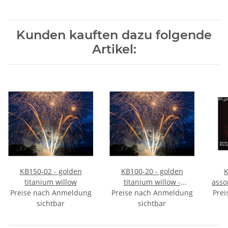
Kunden kauften dazu folgende
Artikel:
KB150-02 - golden
KB100-20 - golden
K
titanium willow
titanium willow -
asso
Preise nach Anmeldung
Preise nach Anmeldung
VORBESTELLUNG
Prei
sichtbar
sichtbar