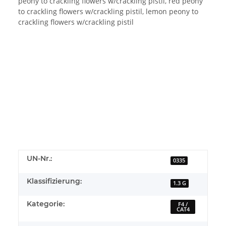
peony to crackling flowers w/crackling pistil, red peony
to crackling flowers w/crackling pistil, lemon peony to
crackling flowers w/crackling pistil
style="position: absolute; top: 0; left: 0; width: 100%;
height: 100%;">
UN-Nr.:
0335
Klassifizierung:
1.3 G
Kategorie:
F4 /
CAT4