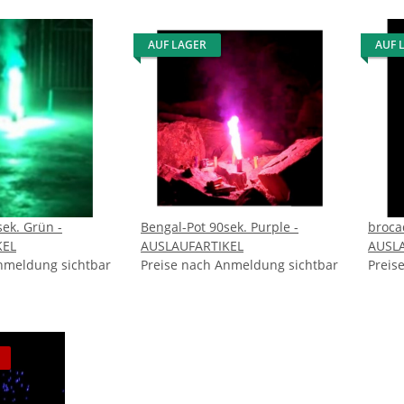
AUF LAGER
AUF 
sek. Grün -
Bengal-Pot 90sek. Purple -
broca
KEL
AUSLAUFARTIKEL
AUSL
nmeldung sichtbar
Preise nach Anmeldung sichtbar
Preis