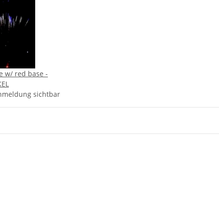
ne w/ red base -
KEL
nmeldung sichtbar