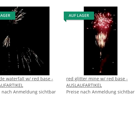
LAGER
AUF LAGER
de waterfall w/ red base -
red glitter mine w/ red base -
AUFARTIKEL
AUSLAUFARTIKEL
e nach Anmeldung sichtbar
Preise nach Anmeldung sichtbar