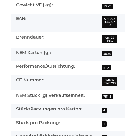
Gewicht VE (kg):
19,28
EAN:
571092
436307
9
Brenndauer:
ca. 65
Sek.
NEM Karton (g):
3006
Performance/Ausrichtung:
mix
CE-Nummer:
2463-
F2-0290
NEM Stück (g) Verkaufseinheit:
751,5
Stück/Packungen pro Karton:
4
Stück pro Packung:
1