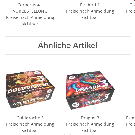
Cerberus 4 -
Firebird 1
Go
VORBESTELLUNG
Preise nach Anmeldung
Prei
Preise nach Anmeldung
September
sichtbar
sichtbar
Ähnliche Artikel
Golddrache 3
Dragon 3
Exor
Preise nach Anmeldung
Preise nach Anmeldung
Prei
sichtbar
sichtbar