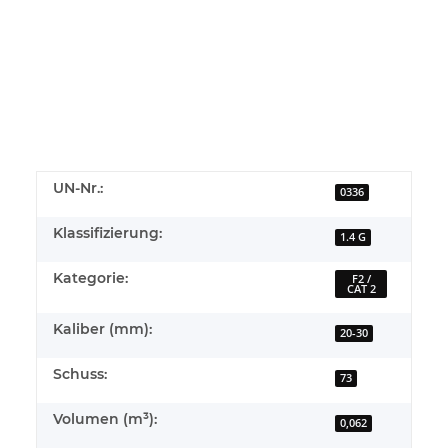
UN-Nr.:
0336
Klassifizierung:
1.4 G
Kategorie:
F2 /
CAT 2
Kaliber (mm):
20-30
Schuss:
73
Volumen (m³):
0,062