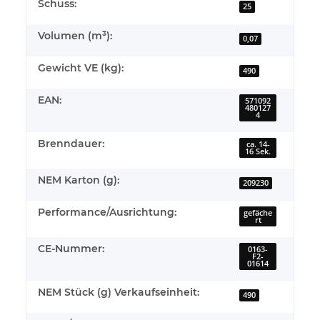
Schuss:
25
Volumen (m³):
0,07
Gewicht VE (kg):
490
EAN:
571092
480127
4
Brenndauer:
ca. 14-
16 Sek.
NEM Karton (g):
209230
Performance/Ausrichtung:
gefäche
rt
CE-Nummer:
0163-
F2-
01614
NEM Stück (g) Verkaufseinheit:
490