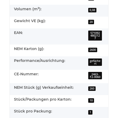
Volumen (m³):
0,08
Gewicht VE (kg):
20
EAN:
571092
480212
7
NEM Karton (g):
2600
Performance/Ausrichtung:
gefäche
rt
CE-Nummer:
2463-
F2-0060
NEM Stück (g) Verkaufseinheit:
260
Stück/Packungen pro Karton:
10
Stück pro Packung:
1