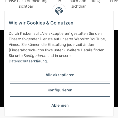
Preise nach Anmeldung
Preise nach Anmeldung
Prei
sichtbar
sichtbar
Wie wir Cookies & Co nutzen
Durch Klicken auf „Alle akzeptieren“ gestatten Sie den
Einsatz folgender Dienste auf unserer Website: YouTube,
Vimeo. Sie können die Einstellung jederzeit ändern
Informationen
(Fingerabdruck-Icon links unten). Weitere Details finden
Sie unte
Konfigurieren
und in unserer
Datenschutzerklärung
.
Gesetzliche Informationen
Alle akzeptieren
Konfigurieren
*
Ablehnen
Alle Preise ohne gesetzliche Umsatzsteuer