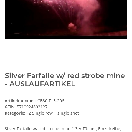
Silver Farfalle w/ red strobe mine
- AUSLAUFARTIKEL
Artikelnummer:
CB30-F13-206
GTIN:
5710924802127
Kategorie:
F2 Single row + single shot
Silver Farfalle w/ red strobe mine (13er Fächer, Einzelreihe,