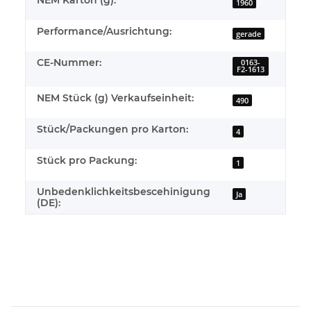
1960
Performance/Ausrichtung:
gerade
CE-Nummer:
0163-
F2-1613
NEM Stück (g) Verkaufseinheit:
490
Stück/Packungen pro Karton:
4
Stück pro Packung:
1
Unbedenklichkeitsbescehinigung
Ja
(DE):