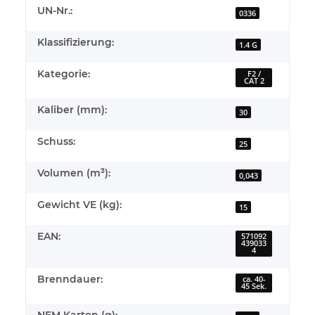
UN-Nr.:
0336
Klassifizierung:
1.4 G
Kategorie:
F2 /
CAT 2
Kaliber (mm):
30
Schuss:
25
Volumen (m³):
0,043
Gewicht VE (kg):
15
EAN:
571092
439033
4
Brenndauer:
ca. 40-
45 Sek.
NEM Karton (g):