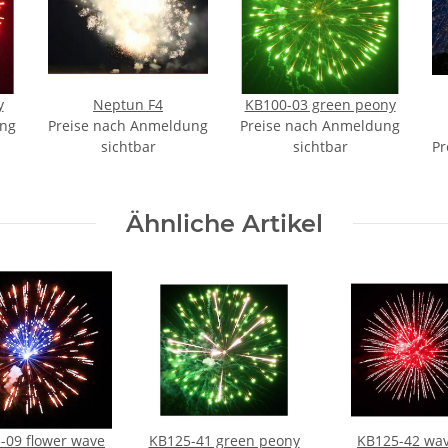
y
Neptun F4
KB100-03 green peony
ung
Preise nach Anmeldung
Preise nach Anmeldung
sichtbar
sichtbar
Pr
Ähnliche Artikel
-09 flower wave
KB125-41 green peony
KB125-42 wav