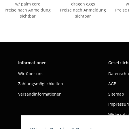
w/ palm core
dragon eggs
w
Preise nach Anmeldung
Preise nach Anmeldung
Preise
sichtbar
sichtbar
Informationen
Gesetzlich
Wir über uns
Datenschu
Zahlungsmöglichkeiten
AGB
Versandinformationen
Sitemap
Impressu
Widerrufs