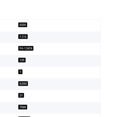
0335
1.3 G
F4 / CAT4
125
1
0,033
21
7560