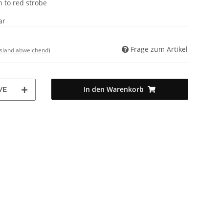
n to red strobe
ar
Frage zum Artikel
usland abweichend)
In den Warenkorb
VE