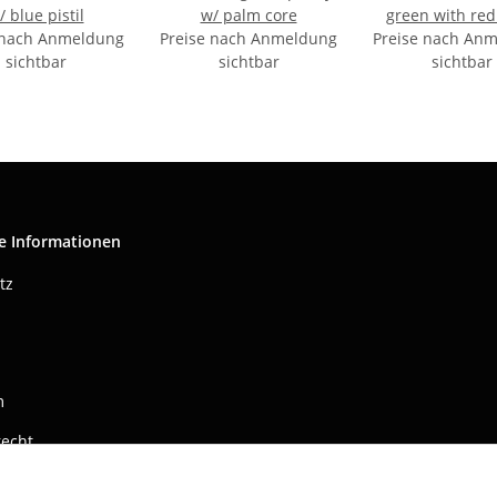
/ blue pistil
w/ palm core
green with red 
 nach Anmeldung
Preise nach Anmeldung
Preise nach An
sichtbar
sichtbar
sichtbar
e Informationen
tz
m
recht