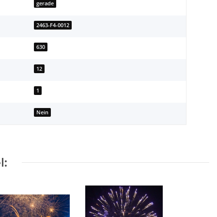
gerade
2463-F4-0012
630
12
1
Nein
l: