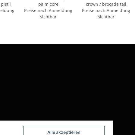
pistil
palm core
crown / brocade tail
meldung
Preise nach Anmeldung
Preise nach Anmeldung
sichtbar
sichtbar
Alle akzeptieren