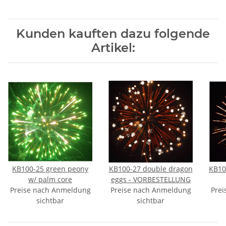
Kunden kauften dazu folgende
Artikel:
KB100-25 green peony
KB100-27 double dragon
KB10
w/ palm core
eggs - VORBESTELLUNG
Preise nach Anmeldung
Preise nach Anmeldung
Prei
sichtbar
sichtbar