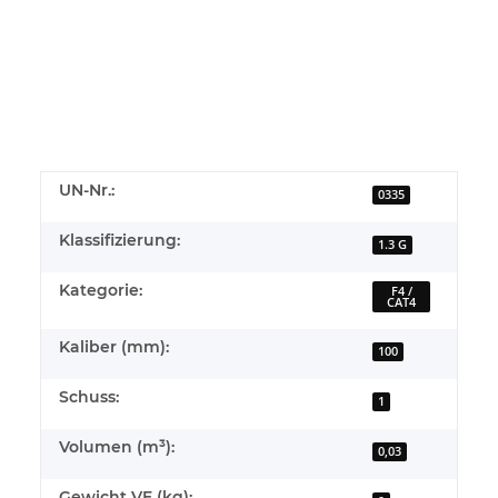
UN-Nr.:
0335
Klassifizierung:
1.3 G
Kategorie:
F4 /
CAT4
Kaliber (mm):
100
Schuss:
1
Volumen (m³):
0,03
Gewicht VE (kg):