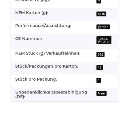
9
NEM Karton (g):
5616
Performance/Ausrichtung:
gerade
CE-Nummer:
2463-
F4-0011
NEM Stück (g) Verkaufseinheit:
312
Stück/Packungen pro Karton:
18
Stück pro Packung:
1
Unbedenklichkeitsbescehinigung
Nein
(DE):