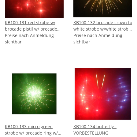
KB100-131 red strobe w/
KB100-132 brocade crown to
brocade pistil w/ brocade
white strobe w/white strobe
tail - VORBESTELLUNG
Preise nach Anmeldung
pistil w/ brocade tail -
Preise nach Anmeldung
sichtbar
VORBESTELLUNG
sichtbar
KB100-133 micro green
KB100-134 butterfly -
strobe w/ brocade ring w/
VORBESTELLUNG