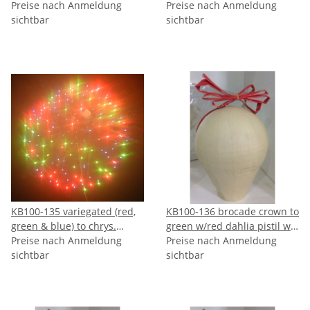
dark red strobe -
Preise nach Anmeldung
Preise nach Anmeldung
VORBESTELLUNG
sichtbar
sichtbar
KB100-135 variegated (red,
KB100-136 brocade crown to
green & blue) to chrys.
green w/red dahlia pistil w/
flowers w/ tail -
Preise nach Anmeldung
brocade tail -
Preise nach Anmeldung
VORBESTELLUNG
sichtbar
VORBESTELLUNG
sichtbar