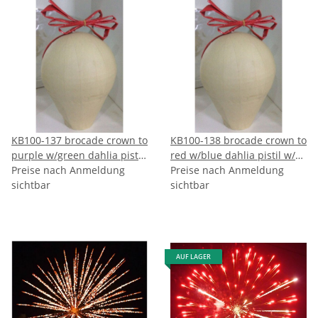
KB100-137 brocade crown to
KB100-138 brocade crown to
purple w/green dahlia pistil
red w/blue dahlia pistil w/
w/ brocade tail -
Preise nach Anmeldung
brocade tail -
Preise nach Anmeldung
VORBESTELLUNG
sichtbar
VORBESTELLUNG
sichtbar
AUF LAGER