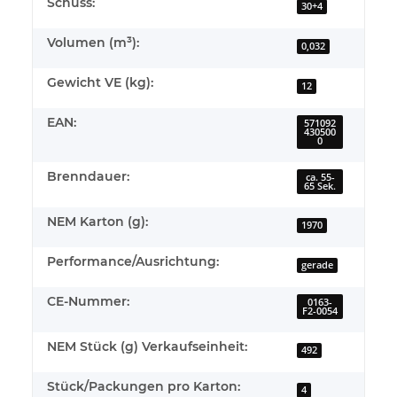
Schuss:
30+4
Volumen (m³):
0,032
Gewicht VE (kg):
12
EAN:
571092
430500
0
Brenndauer:
ca. 55-
65 Sek.
NEM Karton (g):
1970
Performance/Ausrichtung:
gerade
CE-Nummer:
0163-
F2-0054
NEM Stück (g) Verkaufseinheit:
492
Stück/Packungen pro Karton:
4