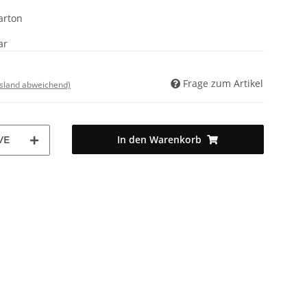
arton
ar
Frage zum Artikel
usland abweichend)
In den Warenkorb
VE