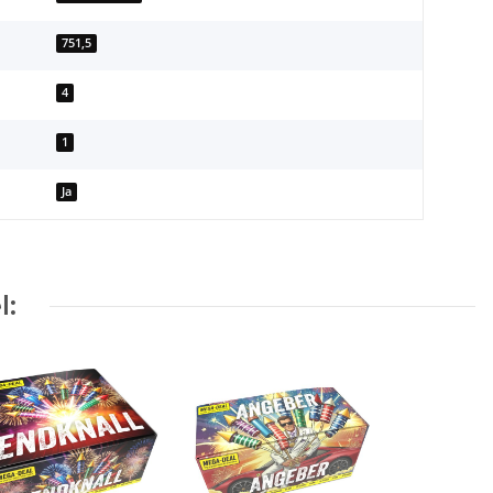
751,5
4
1
Ja
l: