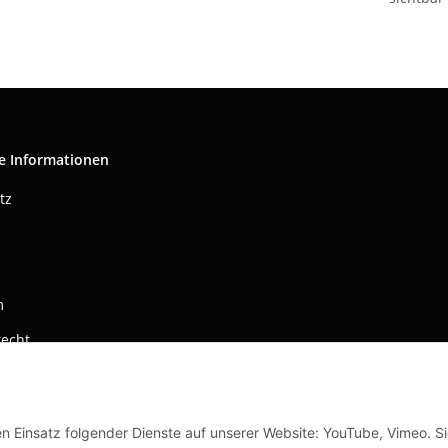
e Informationen
tz
m
recht
en Einsatz folgender Dienste auf unserer Website: YouTube, Vimeo. S