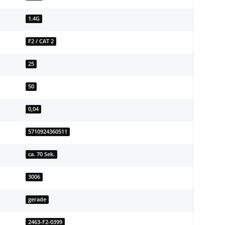
1.4G
F2 / CAT 2
25
50
0,04
5710924360511
ca. 70 Sek.
3006
gerade
2463-F2-0399