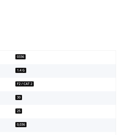
0336
1.4 G
F2 / CAT 2
30
25
0,036