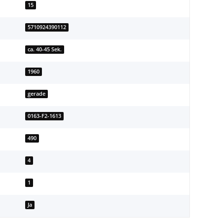
15
5710924390112
ca. 40-45 Sek.
1960
gerade
0163-F2-1613
490
4
1
Ja