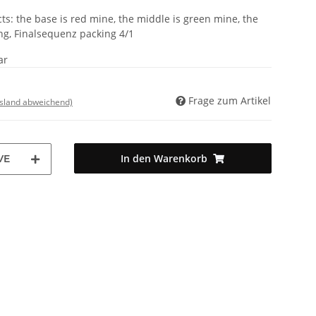
ects: the base is red mine, the middle is green mine, the
ing, Finalsequenz packing 4/1
ar
Frage zum Artikel
usland abweichend)
In den Warenkorb
VE