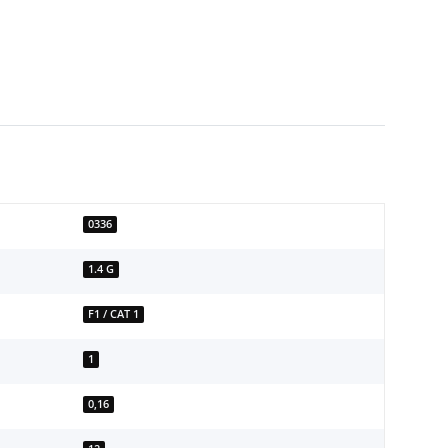
0336
1.4 G
F1 / CAT 1
1
0,16