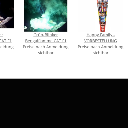
er
Grün-Blinker
Happy Family -
CAT F1
Bengalflamme CAT F1
VORBESTELLUNG
meldung
Preise nach Anmeldung
Preise nach Anmeldung
September
sichtbar
sichtbar