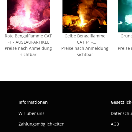
Rote Bengalflamme CAT
Gelbe Bengalflamme
Grün
F1 - AUSLAUFARTIKEL
CAT F1 -
Preise nach Anmeldung
Preise nach Anmeldung
AUSLAUFARTIKEL
Preise
AUS
sichtbar
sichtbar
Informationen
Gesetzlich
Wir über uns
Datenschu
Zahlungsmöglichkeiten
AGB