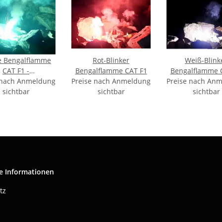
e Bengalflamme
Rot-Blinker
Weiß-Blink
CAT F1 -
Bengalflamme CAT F1
Bengalflamme 
 nach Anmeldung
LAUFARTIKEL
Preise nach Anmeldung
Preise nach An
sichtbar
sichtbar
sichtbar
e Informationen
tz