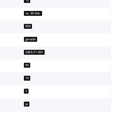
12
ca. 30 Sek.
950
gerade
2463-F1-001
95
10
5
Ja