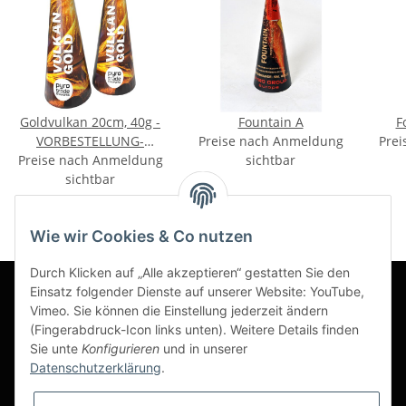
Goldvulkan 20cm, 40g -
Fountain A
F
VORBESTELLUNG-
Preise nach Anmeldung
Prei
Preise nach Anmeldung
September
sichtbar
sichtbar
Wie wir Cookies & Co nutzen
Durch Klicken auf „Alle akzeptieren“ gestatten Sie den
Einsatz folgender Dienste auf unserer Website: YouTube,
Vimeo. Sie können die Einstellung jederzeit ändern
Informationen
(Fingerabdruck-Icon links unten). Weitere Details finden
Sie unte
Konfigurieren
und in unserer
Datenschutzerklärung
.
Gesetzliche Informationen