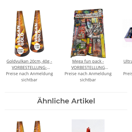
Goldvulkan 20cm, 40g -
Mega fun pack -
Ultr
VORBESTELLUNG-
VORBESTELLUNG
Preise nach Anmeldung
September
Preise nach Anmeldung
September
Prei
sichtbar
sichtbar
Ähnliche Artikel