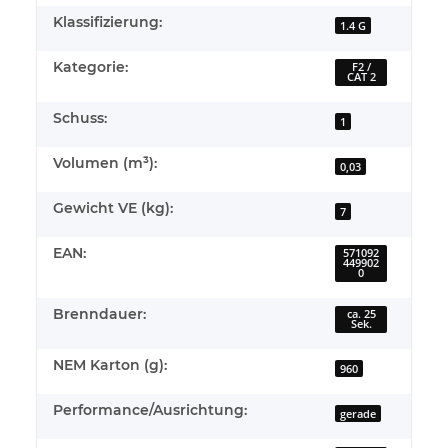
Klassifizierung:
1.4 G
Kategorie:
F2 /
CAT 2
Schuss:
1
Volumen (m³):
0,03
Gewicht VE (kg):
7
EAN:
571092
449902
0
Brenndauer:
ca. 25
Sek.
NEM Karton (g):
960
Performance/Ausrichtung:
gerade