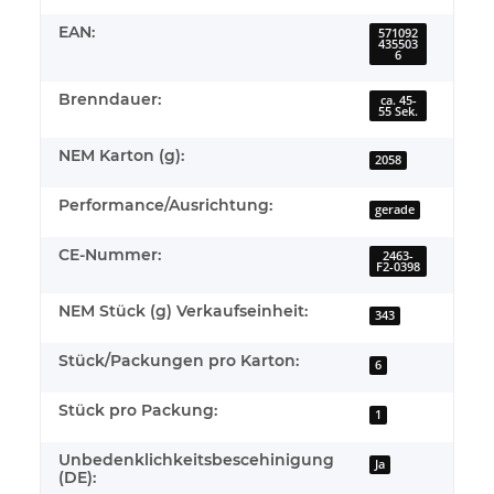
EAN:
571092
435503
6
Brenndauer:
ca. 45-
55 Sek.
NEM Karton (g):
2058
Performance/Ausrichtung:
gerade
CE-Nummer:
2463-
F2-0398
NEM Stück (g) Verkaufseinheit:
343
Stück/Packungen pro Karton:
6
Stück pro Packung:
1
Unbedenklichkeitsbescehinigung
Ja
(DE):