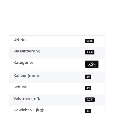
UN-Nr.:
0336
Klassifizierung:
1.4 G
Kategorie:
F2 /
CAT 2
Kaliber (mm):
20
Schuss:
49
Volumen (m³):
0,031
Gewicht VE (kg):
14