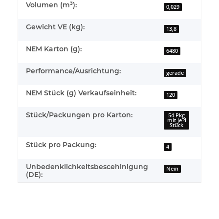
Volumen (m³):
0,029
Gewicht VE (kg):
13,8
NEM Karton (g):
6480
Performance/Ausrichtung:
gerade
NEM Stück (g) Verkaufseinheit:
120
Stück/Packungen pro Karton:
54 Pkg
mit je 4
Stück
Stück pro Packung:
4
Unbedenklichkeitsbescehinigung
Nein
(DE):