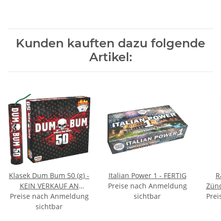
Kunden kauften dazu folgende
Artikel:
Klasek Dum Bum 50 (g) -
Italian Power 1 - FERTIG
R
KEIN VERKAUF AN
Preise nach Anmeldung
Zünd
Preise nach Anmeldung
PRIVATPERSONEN
sichtbar
Prei
sichtbar