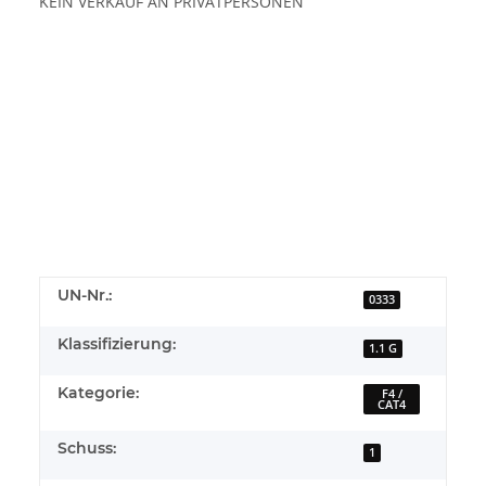
KEIN VERKAUF AN PRIVATPERSONEN
UN-Nr.:
0333
Klassifizierung:
1.1 G
Kategorie:
F4 /
CAT4
Schuss:
1