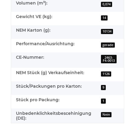
Volumen (m³):
0,074
Gewicht VE (kg):
14
NEM Karton (g):
10134
Performance/Ausrichtung:
gerade
CE-Nummer:
2463-
F4-0013
NEM Stück (g) Verkaufseinheit:
1126
Stück/Packungen pro Karton:
9
Stück pro Packung:
1
Unbedenklichkeitsbescehinigung
Nein
(DE):