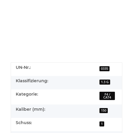
UN-Nr.:
0335
Klassifizierung:
1.3 G
Kategorie:
F4 /
CAT4
Kaliber (mm):
150
Schuss:
1