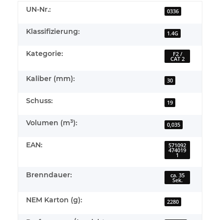
UN-Nr.:
0336
Klassifizierung:
1.4G
Kategorie:
F2 /
CAT 2
Kaliber (mm):
30
Schuss:
19
Volumen (m³):
0,035
EAN:
571092
474019
1
Brenndauer:
ca. 35
Sek.
NEM Karton (g):
2280