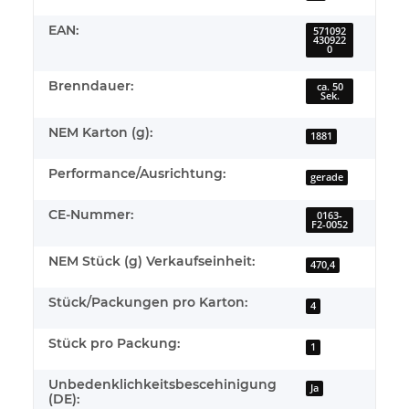
EAN:
571092
430922
0
Brenndauer:
ca. 50
Sek.
NEM Karton (g):
1881
Performance/Ausrichtung:
gerade
CE-Nummer:
0163-
F2-0052
NEM Stück (g) Verkaufseinheit:
470,4
Stück/Packungen pro Karton:
4
Stück pro Packung:
1
Unbedenklichkeitsbescehinigung
Ja
(DE):