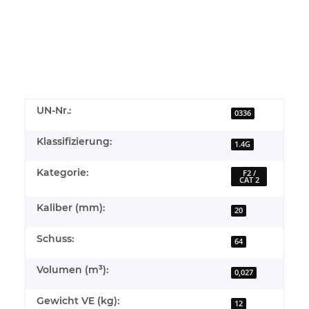
UN-Nr.:
0336
Klassifizierung:
1.4G
Kategorie:
F2 /
CAT 2
Kaliber (mm):
20
Schuss:
64
Volumen (m³):
0,027
Gewicht VE (kg):
12