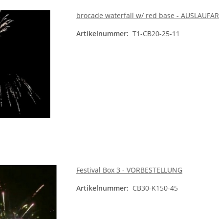
brocade waterfall w/ red base - AUSLAUFA
Artikelnummer:
T1-CB20-25-11
Festival Box 3 - VORBESTELLUNG
Artikelnummer:
CB30-K150-45