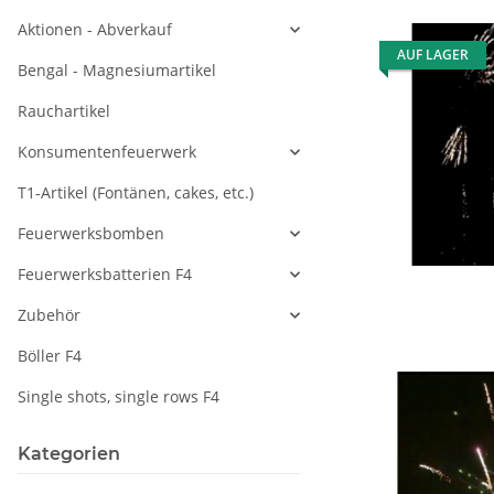
Aktionen - Abverkauf
AUF LAGER
Bengal - Magnesiumartikel
Rauchartikel
Konsumentenfeuerwerk
T1-Artikel (Fontänen, cakes, etc.)
Feuerwerksbomben
Feuerwerksbatterien F4
Zubehör
Böller F4
Single shots, single rows F4
Kategorien