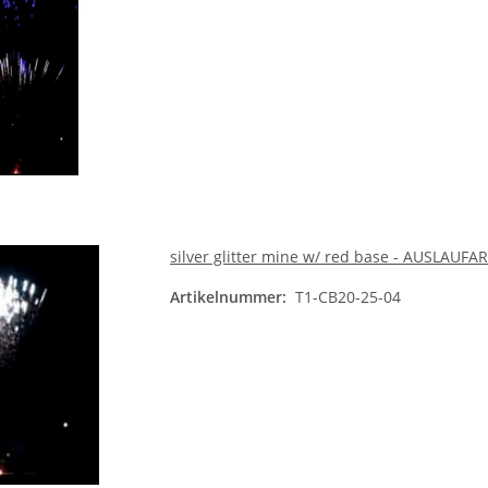
silver glitter mine w/ red base - AUSLAUFA
Artikelnummer:
T1-CB20-25-04