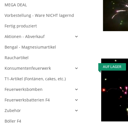
MEGA DEAL
Vorbestellung - Ware NICHT lagernd
Fertig produziert
Aktionen - Abverkauf
Bengal - Magnesiumartikel
Rauchartikel
AUF LAGER
Konsumentenfeuerwerk
T1-Artikel (Fontänen, cakes, etc.)
Feuerwerksbomben
Feuerwerksbatterien F4
Zubehör
Böller F4