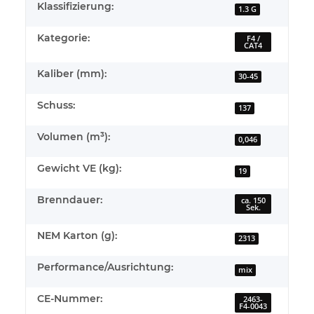
Klassifizierung:
1.3 G
Kategorie:
F4 /
CAT4
Kaliber (mm):
30-45
Schuss:
137
Volumen (m³):
0,046
Gewicht VE (kg):
19
Brenndauer:
ca. 150
Sek.
NEM Karton (g):
2313
Performance/Ausrichtung:
mix
CE-Nummer:
2463-
F4-0043