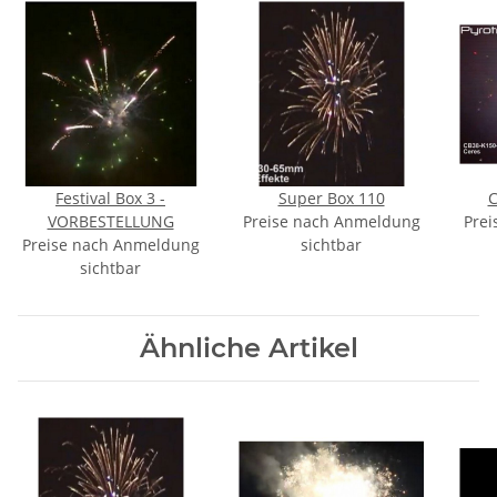
Festival Box 3 -
Super Box 110
C
VORBESTELLUNG
Preise nach Anmeldung
Prei
Preise nach Anmeldung
sichtbar
sichtbar
Ähnliche Artikel